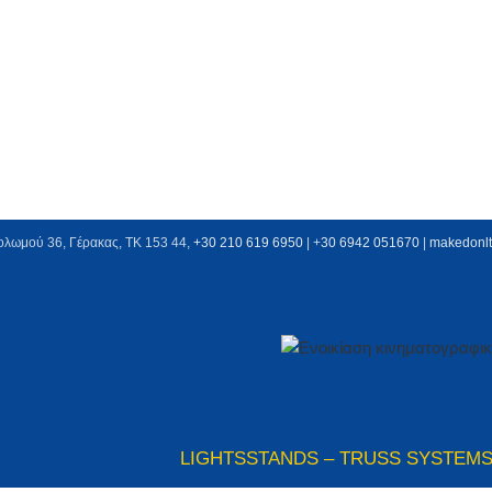
ολωμού 36, Γέρακας, ΤΚ 153 44,
+30 210 619 6950
| +
30 6942 051670
|
makedonl
LIGHTS
STANDS – TRUSS SYSTEM