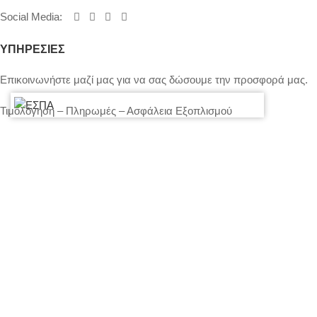
Social Media
:
ΥΠΗΡΕΣΙΕΣ
Επικοινωνήστε μαζί μας για να σας δώσουμε την προσφορά μας.
Τιμολόγηση – Πληρωμές – Ασφάλεια Εξοπλισμού
Πολιτική Απορρήτου – Cookies
Ο λογαριασμός μου
Επικοινωνία
SITEMAP
LIGHTS
STANDS – TRUSS SYSTEMS
ACCESSORIES
LIGHTING CONSOLES-POWERBOARDS-DIMMERS