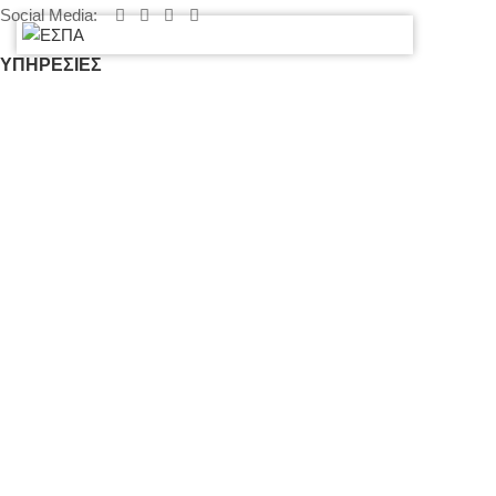
Social Media
:
ΥΠΗΡΕΣΙΕΣ
Επικοινωνήστε μαζί μας για να σας δώσουμε την προσφορά μας.
Τιμολόγηση – Πληρωμές – Ασφάλεια Εξοπλισμού
Πολιτική Απορρήτου – Cookies
Ο λογαριασμός μου
Επικοινωνία
SITEMAP
LIGHTS
STANDS – TRUSS SYSTEMS
ACCESSORIES
LIGHTING CONSOLES-POWERBOARDS-DIMMERS