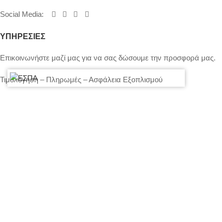
Social Media
:
ΥΠΗΡΕΣΙΕΣ
Επικοινωνήστε μαζί μας για να σας δώσουμε την προσφορά μας.
Τιμολόγηση – Πληρωμές – Ασφάλεια Εξοπλισμού
Πολιτική Απορρήτου – Cookies
Ο λογαριασμός μου
Επικοινωνία
SITEMAP
LIGHTS
STANDS – TRUSS SYSTEMS
ACCESSORIES