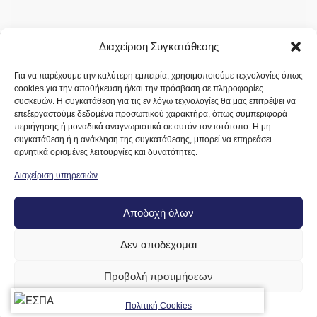
ΣΤΟΙΧΕΊΑ ΕΠΙΚΟΙΝΩΝΊΑΣ
Διαχείριση Συγκατάθεσης
Διευθυνση:
Σολωμού 34, Γέρακας – Παλλήνη, 153 44 (Απο Λ.
Για να παρέχουμε την καλύτερη εμπειρία, χρησιμοποιούμε τεχνολογίες όπως
Σπάτων 92 δεξιά)
cookies για την αποθήκευση ή/και την πρόσβαση σε πληροφορίες
συσκευών. Η συγκατάθεση για τις εν λόγω τεχνολογίες θα μας επιτρέψει να
επεξεργαστούμε δεδομένα προσωπικού χαρακτήρα, όπως συμπεριφορά
Σταθερό:
+30 210 6196 950
περιήγησης ή μοναδικά αναγνωριστικά σε αυτόν τον ιστότοπο. Η μη
συγκατάθεση ή η ανάκληση της συγκατάθεσης, μπορεί να επηρεάσει
Κινητό:
+30 694 060 3819
αρνητικά ορισμένες λειτουργίες και δυνατότητες.
Διαχείριση υπηρεσιών
Fax:
210 6196 952
Email:
makedonltd@gmail.com
Αποδοχή όλων
Website:
makedonltd.gr
Δεν αποδέχομαι
Social Media
:
Προβολή προτιμήσεων
ΥΠΗΡΕΣΙΕΣ
Πολιτική Cookies