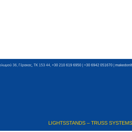
ολωμού 36, Γέρακας, ΤΚ 153 44,
+30 210 619 6950
| +
30 6942 051670
|
makedonl
LIGHTS
STANDS – TRUSS SYSTEM