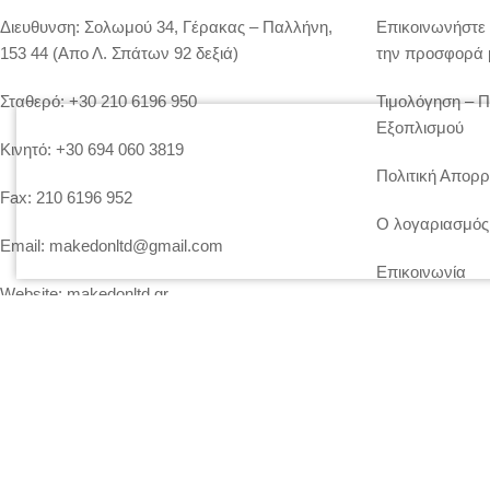
Διευθυνση:
Σολωμού 34, Γέρακας – Παλλήνη,
Επικοινωνήστε 
153 44 (Απο Λ. Σπάτων 92 δεξιά)
την προσφορά 
Σταθερό:
+30 210 6196 950
Τιμολόγηση – 
Εξοπλισμού
Κινητό:
+30 694 060 3819
Πολιτική Απορρ
Fax:
210 6196 952
Ο λογαριασμός
Email:
makedonltd@gmail.com
Επικοινωνία
Website:
makedonltd.gr
Social Media
: