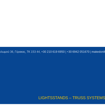
ολωμού 36, Γέρακας, ΤΚ 153 44,
+30 210 619 6950
| +
30 6942 051670
|
makedonl
LIGHTS
STANDS – TRUSS SYSTEM