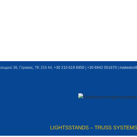
ολωμού 36, Γέρακας, ΤΚ 153 44,
+30 210 619 6950
| +
30 6942 051670
|
makedonl
LIGHTS
STANDS – TRUSS SYSTEM