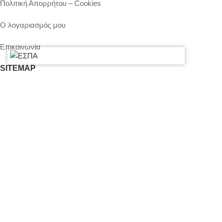
Πολιτική Απορρήτου – Cookies
Ο λογαριασμός μου
Επικοινωνία
SITEMAP
LIGHTS
STANDS – TRUSS SYSTEMS
ACCESSORIES
LIGHTING CONSOLES-POWERBOARDS-DIMMERS
MOVING HEADS-EFFECTS
ΒΡΕΊΤΕ ΜΑΣ ΣΤΟΝ ΧΆΡΤΗ