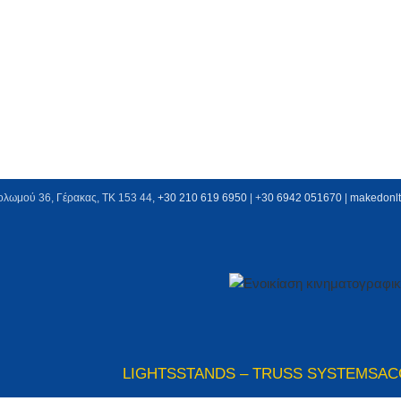
ολωμού 36, Γέρακας, ΤΚ 153 44,
+30 210 619 6950
| +
30 6942 051670
|
makedonl
LIGHTS
STANDS – TRUSS SYSTEMS
AC