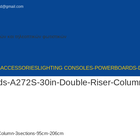
td@gmail.com
S
ACCESSORIES
LIGHTING CONSOLES-POWERBOARDS-
s-A272S-30in-Double-Riser-Column