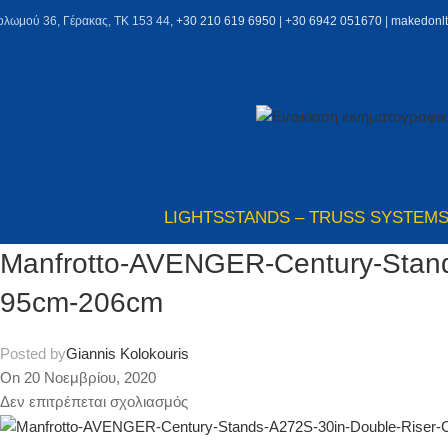
ολωμού 36, Γέρακας, ΤΚ 153 44,
+30 210 619 6950
| +
30 6942 051670
|
makedonl
LIGHTS
STANDS – TRUSS SYSTEM
Manfrotto-AVENGER-Century-Stand
95cm-206cm
Posted by
Giannis Kolokouris
On 20 Νοεμβρίου, 2020
Δεν επιτρέπεται σχολιασμός