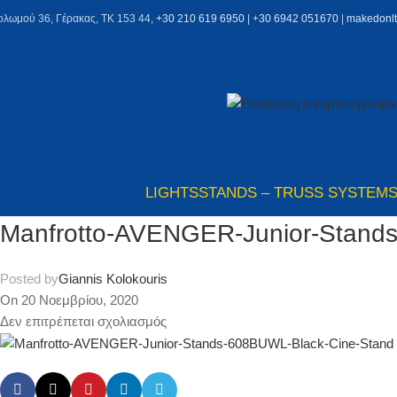
ολωμού 36, Γέρακας, ΤΚ 153 44,
+30 210 619 6950
| +
30 6942 051670
|
makedonl
LIGHTS
STANDS – TRUSS SYSTEM
Manfrotto-AVENGER-Junior-Stand
Posted by
Giannis Kolokouris
On 20 Νοεμβρίου, 2020
Δεν επιτρέπεται σχολιασμός