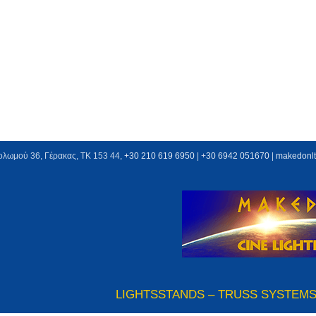
ολωμού 36, Γέρακας, ΤΚ 153 44,
+30 210 619 6950
| +
30 6942 051670
|
makedonl
LIGHTS
STANDS – TRUSS SYSTEM