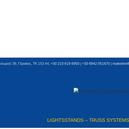
ολωμού 36, Γέρακας, ΤΚ 153 44,
+30 210 619 6950
| +
30 6942 051670
|
makedonl
LIGHTS
STANDS – TRUSS SYSTEM