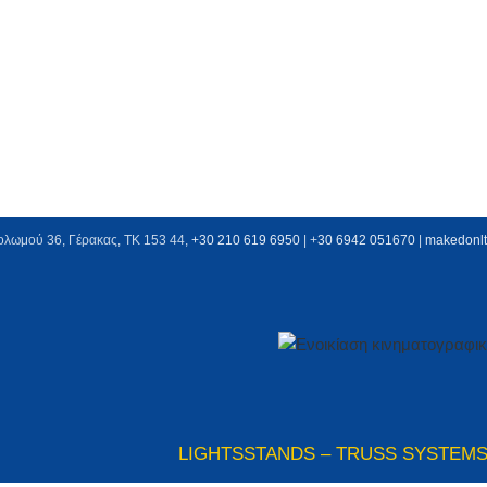
ολωμού 36, Γέρακας, ΤΚ 153 44,
+30 210 619 6950
| +
30 6942 051670
|
makedonl
LIGHTS
STANDS – TRUSS SYSTEM