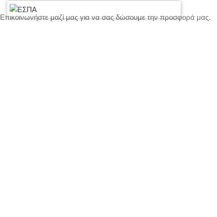
Επικοινωνήστε μαζί μας για να σας δώσουμε την προσφορά μας.
Τιμολόγηση – Πληρωμές – Ασφάλεια Εξοπλισμού
Πολιτική Απορρήτου – Cookies
Ο λογαριασμός μου
Επικοινωνία
SITEMAP
LIGHTS
STANDS – TRUSS SYSTEMS
ACCESSORIES
LIGHTING CONSOLES-POWERBOARDS-DIMMERS
MOVING HEADS-EFFECTS
ΒΡΕΊΤΕ ΜΑΣ ΣΤΟΝ ΧΆΡΤΗ