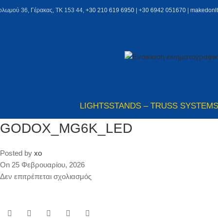
ολωμού 36, Γέρακας, ΤΚ 153 44,
+30 210 619 6950
| +
30 6942 051670
|
makedonl
LIGHTS
STANDS – TRUSS SYSTEM
GODOX_MG6K_LED
Posted by
xo
On 25 Φεβρουαρίου, 2026
Δεν επιτρέπεται σχολιασμός