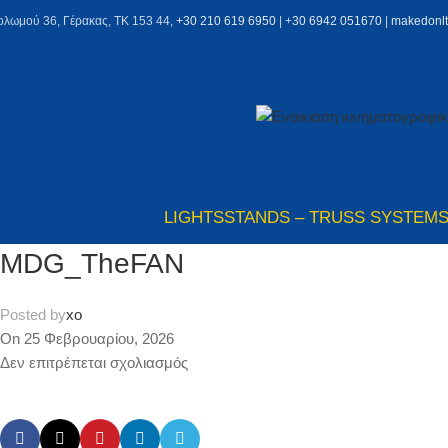
ολωμού 36, Γέρακας, ΤΚ 153 44,
+30 210 619 6950
| +
30 6942 051670
|
makedonl
LIGHTS
STANDS – TRUSS SYSTEM
MDG_TheFAN
Posted by
xo
On 25 Φεβρουαρίου, 2026
Δεν επιτρέπεται σχολιασμός