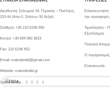
ΣΤΟΙΧΕΊΑ ΕΠΙΚΟΙΝΩΝΊΑΣ
ΥΠΗΡΕΣΙΕΣ
Διευθυνση:
Σολωμού 34, Γέρακας – Παλλήνη,
Επικοινωνήστε 
153 44 (Απο Λ. Σπάτων 92 δεξιά)
την προσφορά 
Σταθερό:
+30 210 6196 950
Τιμολόγηση – 
Εξοπλισμού
Κινητό:
+30 694 060 3819
Πολιτική Απορρ
Fax:
210 6196 952
Ο λογαριασμός
Email:
makedonltd@gmail.com
Επικοινωνία
Website:
makedonltd.gr
Social Media
: