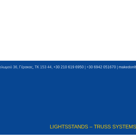
ολωμού 36, Γέρακας, ΤΚ 153 44,
+30 210 619 6950
| +
30 6942 051670
|
makedonl
LIGHTS
STANDS – TRUSS SYSTEM