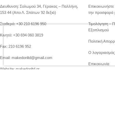
Διευθυνση:
Σολωμού 34, Γέρακας – Παλλήνη,
Επικοινωνήστε 
153 44 (Απο Λ. Σπάτων 92 δεξιά)
την προσφορά 
Σταθερό:
+30 210 6196 950
Τιμολόγηση – 
Εξοπλισμού
Κινητό:
+30 694 060 3819
Πολιτική Απορρ
Fax:
210 6196 952
Ο λογαριασμός
Email:
makedonltd@gmail.com
Επικοινωνία
Website:
makedonltd.gr
Social Media
: