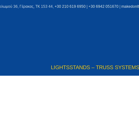
ολωμού 36, Γέρακας, ΤΚ 153 44,
+30 210 619 6950
| +
30 6942 051670
|
makedonl
LIGHTS
STANDS – TRUSS SYSTEM