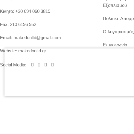
Εξοπλισμού
Κινητό:
+30 694 060 3819
Πολιτική Απορρ
Fax:
210 6196 952
Ο λογαριασμός
Email:
makedonltd@gmail.com
Επικοινωνία
Website:
makedonltd.gr
Social Media
:
© 2020 ΜΑΚΕΔΩΝ ΕΠΕ, All Rights Reserved | Powered by