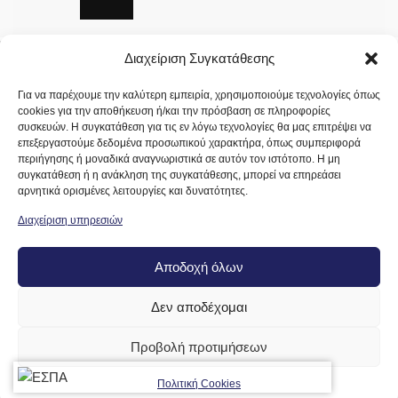
ΣΤΟΙΧΕΊΑ ΕΠΙΚΟΙΝΩΝΊΑΣ
Διαχείριση Συγκατάθεσης
Διευθυνση:
Σολωμού 34, Γέρακας – Παλλήνη, 153 44 (Απο Λ.
Για να παρέχουμε την καλύτερη εμπειρία, χρησιμοποιούμε τεχνολογίες όπως
Σπάτων 92 δεξιά)
cookies για την αποθήκευση ή/και την πρόσβαση σε πληροφορίες
συσκευών. Η συγκατάθεση για τις εν λόγω τεχνολογίες θα μας επιτρέψει να
επεξεργαστούμε δεδομένα προσωπικού χαρακτήρα, όπως συμπεριφορά
Σταθερό:
+30 210 6196 950
περιήγησης ή μοναδικά αναγνωριστικά σε αυτόν τον ιστότοπο. Η μη
συγκατάθεση ή η ανάκληση της συγκατάθεσης, μπορεί να επηρεάσει
Κινητό:
+30 694 060 3819
αρνητικά ορισμένες λειτουργίες και δυνατότητες.
Διαχείριση υπηρεσιών
Fax:
210 6196 952
Email:
makedonltd@gmail.com
Αποδοχή όλων
Website:
makedonltd.gr
Δεν αποδέχομαι
Social Media
:
Προβολή προτιμήσεων
ΥΠΗΡΕΣΙΕΣ
Πολιτική Cookies